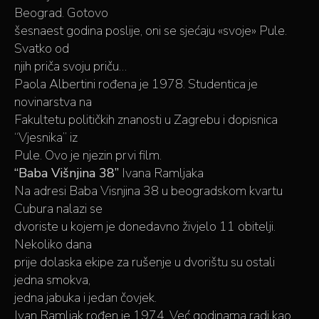
Beograd. Gotovo
šesnaest godina poslije, oni se sjećaju «svoje» Pule.
Svatko od
njih priča svoju priču…
Paola Albertini rođena je 1978. Studentica je
novinarstva na
Fakultetu političkih znanosti u Zagrebu i dopisnica
“Vjesnika” iz
Pule. Ovo je njezin prvi film.
“Baba Višnjina 38”
Ivana Ramljaka
Na adresi Baba Visnjina 38 u beogradskom kvartu
Cubura nalazi se
dvoriste u kojem je donedavno živjelo 11 obitelji.
Nekoliko dana
prije dolaska ekipe za rušenje u dvorištu su ostali
jedna smokva,
jedna jabuka i jedan čovjek.
Ivan Ramljak rođen je 1974. Već godinama radi kao