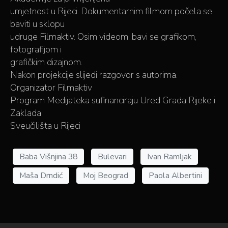
umjetnost u Rijeci. Dokumentarnim filmom počela se
baviti u sklopu
udruge Filmaktiv. Osim videom, bavi se grafikom,
fotografijom i
grafičkim dizajnom.
Nakon projekcije slijedi razgovor s autorima.
Organizator Filmaktiv
Program Medijateka sufinanciraju Ured Grada Rijeke i
Zaklada
Sveučilišta u Rijeci
Baba Višnjina 38
Bulevari
Ivan Ramljak
Maša Drndić
Moj Beograd
Paola Albertini