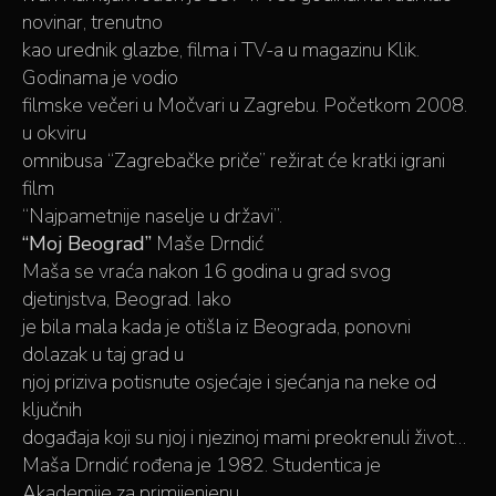
novinar, trenutno
kao urednik glazbe, filma i TV-a u magazinu Klik.
Godinama je vodio
filmske večeri u Močvari u Zagrebu. Početkom 2008.
u okviru
omnibusa “Zagrebačke priče” režirat će kratki igrani
film
“Najpametnije naselje u državi”.
“Moj Beograd”
Maše Drndić
Maša se vraća nakon 16 godina u grad svog
djetinjstva, Beograd. Iako
je bila mala kada je otišla iz Beograda, ponovni
dolazak u taj grad u
njoj priziva potisnute osjećaje i sjećanja na neke od
ključnih
događaja koji su njoj i njezinoj mami preokrenuli život…
Maša Drndić rođena je 1982. Studentica je
Akademije za primijenjenu