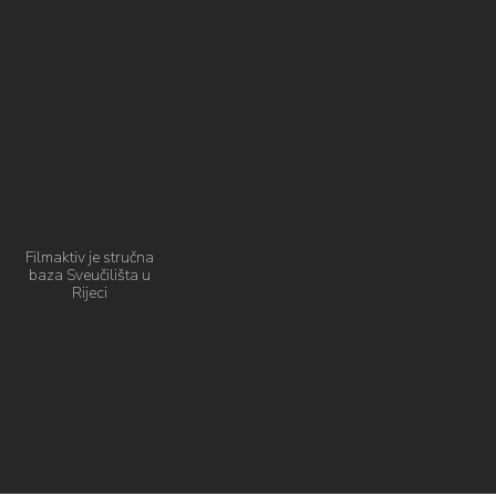
Filmaktiv je stručna
baza Sveučilišta u
Rijeci