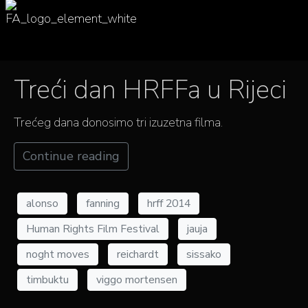
Treći dan HRFFa u Rijeci
Trećeg dana donosimo tri izuzetna filma.
Continue reading
alonso
fanning
hrff 2014
Human Rights Film Festival
jauja
noght moves
reichardt
sissako
timbuktu
viggo mortensen