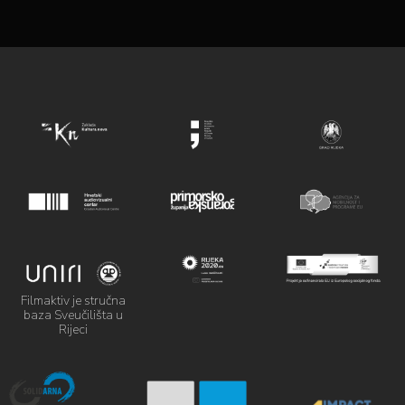
Filmaktiv je stručna
baza Sveučilišta u
Rijeci