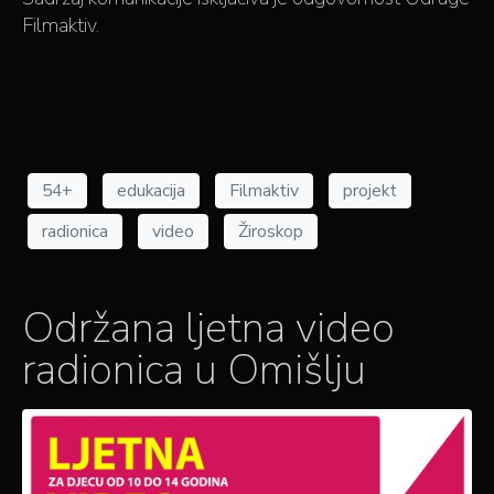
Filmaktiv.
54+
edukacija
Filmaktiv
projekt
radionica
video
Žiroskop
Održana ljetna video
radionica u Omišlju