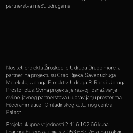
partnerstva među udrugama.
Nositelj projekta
Žiroskop
je Udruga Drugo more, a
partneri na projektu su Grad Rijeka, Savez udruga
Molekula, Udruga Filmaktiv, Udruga Ri Rock i Udruga
Prostor plus. Svrha projekta je razvoj i osnaživanje
civilno-javnog partnerstava u upravljanju prostorima
Filodrammatice i Omladinskog kulturnog centra
Palach.
Projekt ukupne vrijednosti 2.416.102,66 kuna
financira Europska unija s 2.053.687,26 kuna u okviru