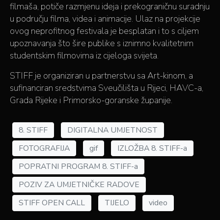
filmaša, potiče razmjenu ideja i prekograničnu suradnju
u području filma, videa i animacije. Ulaz na projekcije
ovog neprofitnog festivala je besplatan i to s ciljem
upoznavanja što šire publike s iznimno kvalitetnim
studentskim filmovima iz cijeloga svijeta.
STIFF je organiziran u partnerstvu sa Art-kinom, a
sufinanciran sredstvima Sveučilišta u Rijeci, HAVC-a,
Grada Rijeke i Primorsko-goranske županije.
8. STIFF
DIGITALNA UMJETNOST
FOTOGRAFIJA
gif
IZLOŽBA 8. STIFF-a
POPRATNI PROGRAM 8. STIFF-a
POZIV ZA UMJETNIČKE RADOVE
STIFF OPEN CALL
TIJELO
video