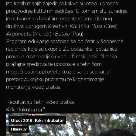
izoliranih manjih zajednica kakve su otoci u proces
proizvodnje kulturnih sadržaja. U tom smislu, suradnja
je ostvarena s lokalnim organizacijama civilnog
društva, udrugom
Kreativni Krk
(Krk),
Ruta
(Cres),
Argonauta
(Murter) i
Bataja
(Pag).
Program edukacije sastojao se od četiri višednevne
radionice koje su ukupno 21 polaznika i polaznicu
provele kroz teorijski uvod u filmski jezik i filmska
izražajna sredstva te upoznale s tehničkim
mogućnostima, provele kroz pisanje scenarija i
pretprodukcijsku pripremu te kroz snimanje i
montiranje video uratka.
Rezultat su četiri video uratka:
Krk: “Inkubator”