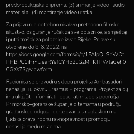
predprodukcijska priprema, (3) snimanje video i audio
materijala i (4) montiranje video uratka.
Za prijavu nije potrebno nikakvo prethodno filmsko
iskustvo, osiguran je ručak za sve polaznike, a smještaj
i putni trošak za polaznike izvan Rijeke. Prijave su
otvorene do 8. 6. 2022. na
https://docs.google.com/forms/d/e/1FAIpQLSeWOtJ
PHBPC1iHmUeaRYafCYHo2uGzMTKTPWtaGeh0
CGXs73g/viewform
.
Radionica se provodi u sklopu projekta Ambasadori
nenasilja i u okviru Erasmus + programa. Projekt za cilj
ima uključiti, informirati i educirati mlade s područja
Primorsko–goranske županije o temama u području
građanskog odgoja i obrazovanja s naglaskom na
ljudska prava, rodnu ravnopravnost i promociju
nenasilja među mladima.