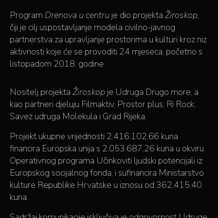
Program
Drenova u centru
je dio projekta
Žiroskop
,
čiji je cilj uspostavljanje modela civilno-javnog
partnerstva za upravljanje prostorima u kulturi kroz niz
aktivnosti koje će se provoditi 24 mjeseca, početno s
listopadom 2018. godine.
Nositelj projekta
Žiroskop
je Udruga Drugo more, a
kao partneri djeluju Filmaktiv, Prostor plus, Ri Rock,
Savez udruga Molekula i Grad Rijeka.
Projekt ukupne vrijednosti 2.416.102,66 kuna
financira Europska unija s 2.053.687,26 kuna u okviru
Operativnog programa Učinkoviti ljudski potencijali iz
Europskog socijalnog fonda, i sufinancira Ministarstvo
kulture Republike Hrvatske u iznosu od 362.415,40
kuna.
Sadržaj komunikacije isključiva je odgovornost Udruge