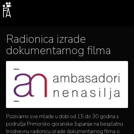
Radionica izrade
dokumentarnog filma
Pozivamo sve mlade u dobi od 15 do 30 godina s
područja Primorsko-goranske županije na besplatnu
trodnevnu radionicu izrade dokumentarnog filma o