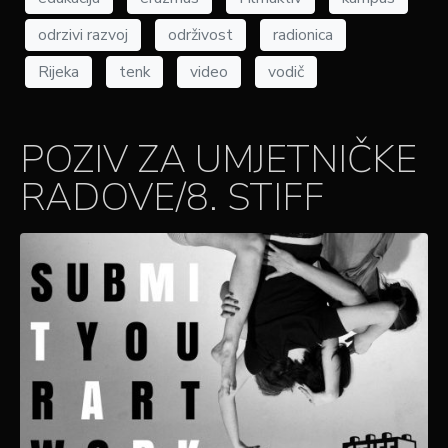
odrzivi razvoj
održivost
radionica
Rijeka
tenk
video
vodič
POZIV ZA UMJETNIČKE
RADOVE/8. STIFF