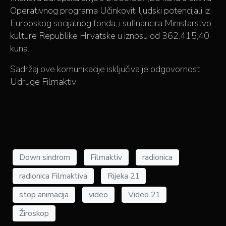
Operativnog programa Učinkoviti ljudski potencijali iz
Europskog socijalnog fonda, i sufinancira Ministarstvo
kulture Republike Hrvatske u iznosu od 362.415,40
kuna.
Sadržaj ove komunikacije isključiva je odgovornost
Udruge Filmaktiv
Down sindrom
Filmaktiv
radionica
radionica Filmaktiva
Rijeka 21
stop animacija
video
Video 21
Žiroskop