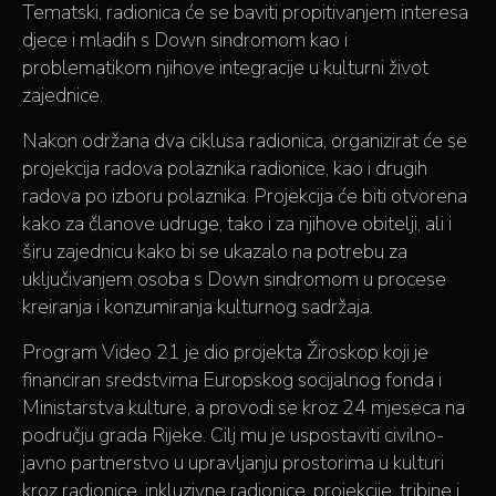
Tematski, radionica će se baviti propitivanjem interesa
djece i mladih s Down sindromom kao i
problematikom njihove integracije u kulturni život
zajednice.
Nakon održana dva ciklusa radionica, organizirat će se
projekcija radova polaznika radionice, kao i drugih
radova po izboru polaznika. Projekcija će biti otvorena
kako za članove udruge, tako i za njihove obitelji, ali i
širu zajednicu kako bi se ukazalo na potrebu za
uključivanjem osoba s Down sindromom u procese
kreiranja i konzumiranja kulturnog sadržaja.
Program Video 21 je dio projekta Žiroskop koji je
financiran sredstvima Europskog socijalnog fonda i
Ministarstva kulture, a provodi se kroz 24 mjeseca na
području grada Rijeke. Cilj mu je uspostaviti civilno-
javno partnerstvo u upravljanju prostorima u kulturi
kroz radionice, inkluzivne radionice, projekcije, tribine i