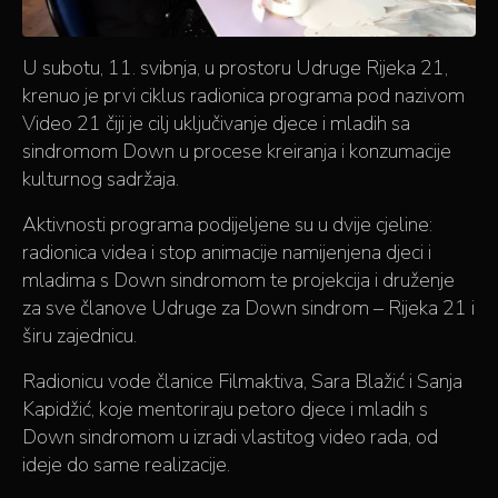
U subotu, 11. svibnja, u prostoru Udruge Rijeka 21,
krenuo je prvi ciklus radionica programa pod nazivom
Video 21 čiji je cilj uključivanje djece i mladih sa
sindromom Down u procese kreiranja i konzumacije
kulturnog sadržaja.
Aktivnosti programa podijeljene su u dvije cjeline:
radionica videa i stop animacije namijenjena djeci i
mladima s Down sindromom te projekcija i druženje
za sve članove Udruge za Down sindrom – Rijeka 21 i
širu zajednicu.
Radionicu vode članice Filmaktiva, Sara Blažić i Sanja
Kapidžić, koje mentoriraju petoro djece i mladih s
Down sindromom u izradi vlastitog video rada, od
ideje do same realizacije.