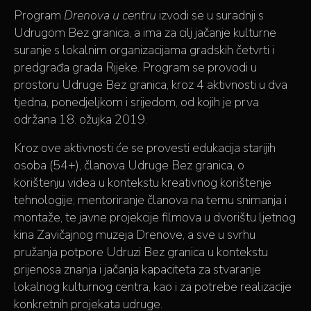
Program
Drenova u centru
izvodi se u suradnji s
Udrugom Bez granica, a ima za cilj jačanje kulturne
suranje s lokalnim organizacijama gradskih četvrti i
predgrađa grada Rijeke. Program se provodi u
prostoru Udruge Bez granica, kroz 4 aktivnosti u dva
tjedna, ponedjeljkom i srijedom, od kojih je prva
održana 18. ožujka 2019.
Kroz ove aktivnosti će se provesti edukacija starijih
osoba (54+), članova Udruge Bez granica, o
korištenju videa u kontekstu kreativnog korištenje
tehnologije; mentoriranje članova na temu snimanja i
montaže, te javne projekcije filmova u dvorištu ljetnog
kina Zavičajnog muzeja Drenove, a sve u svrhu
pružanja potpore Udruzi Bez granica u kontekstu
prijenosa znanja i jačanja kapaciteta za stvaranje
lokalnog kulturnog centra, kao i za potrebe realizacije
konkretnih projekata udruge.