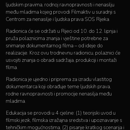
ljudskim pravima, rodnoj ravnopravnosti i nenasilju
među mladima kojeg provodi Filmaktiv u suradnji s
Centrom za nenasilje i ljudska prava SOS Rijeka.
Radionica će se održati u Rijeci od 10. do 12. lipnja i
pruža polaznicima znanja i vještine potrebne za
snimanje dokumentarnog filma – od ideje do
realizacije. Kroz ovu trodnevnu radionicu, polaznici će
usvojiti znanja o obradi sadržaja, produkciji i montaži
filma.
Radionica je ujedno i priprema za izradu vlastitog
dokumentarca koji obrađuje teme ljudskih prava,
rodne ravnopravnosti i promocije nenasilja među
mladima.
Edukacija se provodi u 4 cjeline: (1) teorijski uvod u
filmski jezik, filmska izražajna sredstva i upoznavanje s
tehničkim mogućnostima, (2) pisanje kratkog scenarija i