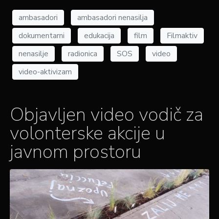
ambasadori
ambasadori nenasilja
dokumentarni
edukacija
film
Filmaktiv
nenasilje
radionica
SOS
video
video-aktivizam
Objavljen video vodič za
volonterske akcije u
javnom prostoru