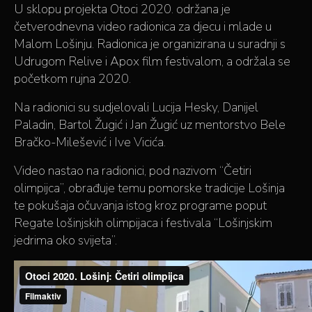
U sklopu projekta Otoci 2020. održana je
četverodnevna video radionica za djecu i mlade u
Malom Lošinju. Radionica je organizirana u suradnji s
Udrugom Relive i Apox film festivalom, a održala se
početkom rujna 2020.
Na radionici su sudjelovali Lucija Hesky, Danijel
Paladin, Bartol Žugić i Jan Žugić uz mentorstvo Bele
Bračko-Milešević i Ive Vicića.
Video nastao na radionici, pod nazivom “Četiri
olimpijca”, obrađuje temu pomorske tradicije Lošinja
te pokušaja očuvanja istog kroz programe poput
Regate lošinjskih olimpijaca i festivala “Lošinjskim
jedrima oko svijeta”.