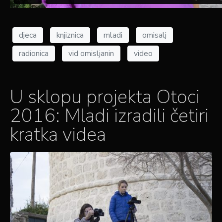
djeca
knjiznica
mladi
omisalj
radionica
vid omisljanin
video
U sklopu projekta Otoci
2016: Mladi izradili četiri
kratka videa