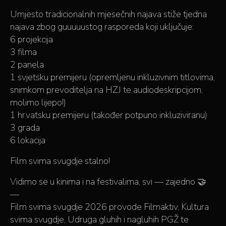
Umjesto tradicionalnih mjesečnih najava stiže tjedna
najava zbog guuuuustog rasporeda koji uključuje:
6 projekcija
3 filma
2 panela
1 svjetsku premijeru (opremljenu inkluzivnim titlovima,
snimkom prevoditelja na HZJ te audiodeskripcijom,
molimo lijepo!)
1 hrvatsku premijeru (također potpuno inkluziviranu)
3 grada
6 lokacija
Film svima svugdje stalno!
Vidimo se u kinima i na festivalima, svi — zajedno 🤝
—
Film svima svugdje 2026 provode Filmaktiv, Kultura
svima svugdje, Udruga gluhih i nagluhih PGŽ te