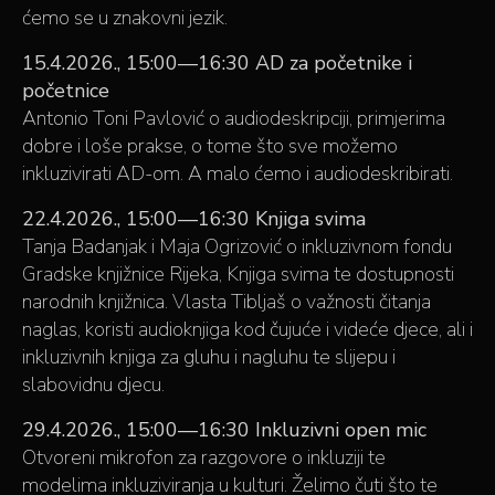
ćemo se u znakovni jezik.
15.4.2026., 15:00—16:30 AD za početnike i
početnice
Antonio Toni Pavlović o audiodeskripciji, primjerima
dobre i loše prakse, o tome što sve možemo
inkluzivirati AD-om. A malo ćemo i audiodeskribirati.
22.4.2026., 15:00—16:30 Knjiga svima
Tanja Badanjak i Maja Ogrizović o inkluzivnom fondu
Gradske knjižnice Rijeka, Knjiga svima te dostupnosti
narodnih knjižnica. Vlasta Tibljaš o važnosti čitanja
naglas, koristi audioknjiga kod čujuće i videće djece, ali i
inkluzivnih knjiga za gluhu i nagluhu te slijepu i
slabovidnu djecu.
29.4.2026., 15:00—16:30 Inkluzivni open mic
Otvoreni mikrofon za razgovore o inkluziji te
modelima inkluziviranja u kulturi. Želimo čuti što te