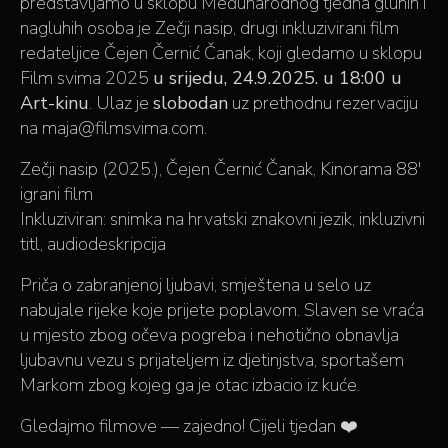
predstavljamo u sklopu Međunarodnog tjedna gluhih i
nagluhih osoba je Zečji nasip, drugi inkluzivirani film
redateljice Čejen Černić Čanak, koji gledamo u sklopu
Film svima 2025
u srijedu, 24.9.2025. u 18:00 u
Art-kinu
. Ulaz je
slobodan
uz prethodnu rezervaciju
na maja@filmsvima.com.
Zečji nasip (2025.), Čejen Černić Čanak, Kinorama 88′
igrani film
Inkluziviran: snimka na hrvatski znakovni jezik, inkluzivni
titl, audiodeskripcija
Priča o zabranjenoj ljubavi, smještena u selo uz
nabujale rijeke koje prijete poplavom. Slaven se vraća
u mjesto zbog očeva pogreba i nehotično obnavlja
ljubavnu vezu s prijateljem iz djetinjstva, sportašem
Markom zbog kojeg ga je otac izbacio iz kuće.
Gledajmo filmove — zajedno! Cijeli tjedan ❤️