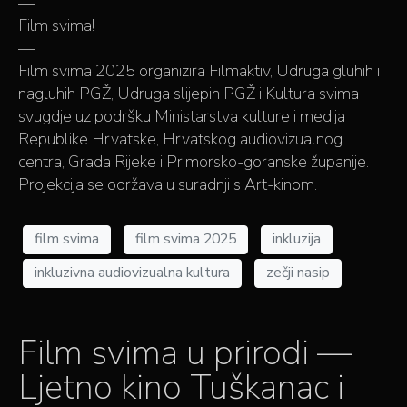
—
Film svima!
—
Film svima 2025 organizira Filmaktiv, Udruga gluhih i
nagluhih PGŽ, Udruga slijepih PGŽ i Kultura svima
svugdje uz podršku Ministarstva kulture i medija
Republike Hrvatske, Hrvatskog audiovizualnog
centra, Grada Rijeke i Primorsko-goranske županije.
Projekcija se održava u suradnji s Art-kinom.
film svima
film svima 2025
inkluzija
inkluzivna audiovizualna kultura
zečji nasip
Film svima u prirodi —
Ljetno kino Tuškanac i