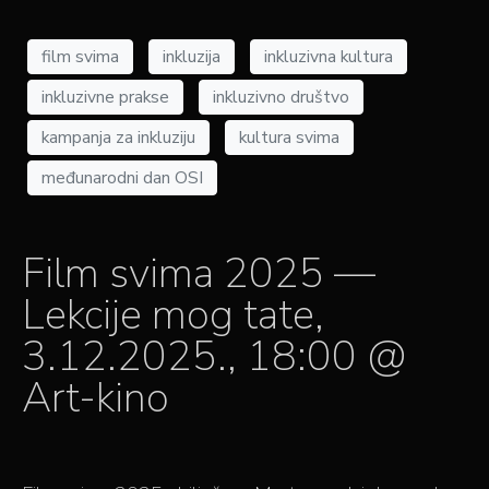
film svima
inkluzija
inkluzivna kultura
inkluzivne prakse
inkluzivno društvo
kampanja za inkluziju
kultura svima
međunarodni dan OSI
Film svima 2025 —
Lekcije mog tate,
3.12.2025., 18:00 @
Art-kino