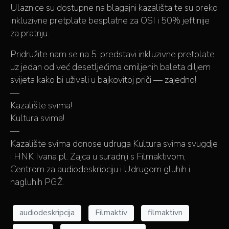
Ulaznice su dostupne na blagajni kazališta te su preko
inkluzivne pretplate besplatne za OSI i 50% jeftinije
za pratnju.
Pridružite nam se na 5. predstavi inkluzivne pretplate
uz jedan od već desetljećima omiljenih baleta diljem
svijeta kako bi uživali u bajkovitoj priči — zajedno!
—
Kazalište svima!
Kultura svima!
—
Kazalište svima donose udruga Kultura svima svugdje
i HNK Ivana pl. Zajca u suradnji s Filmaktivom,
Centrom za audiodeskripciju i Udrugom gluhih i
nagluhih PGŽ.
audiodeskripcija
Filmaktiv
filmaktivn