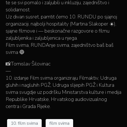
te se svi pomalo i zaljubili u inkluziju, zajedništvo i
solidarnost.
Uz divan susret, pamtit ćemo 10. RUNDU po sjajnoj
organizaciji, najbolji hospitality (Martina Slakoper ☀️),
sjajne filmove i — beskonačne razgovore o filmu
zaljubljenika i zaljubljenica u njega.
Film svima, RUNDAnje svima, zajedništvo baš baš
svima 🔵
📸Tomislav Šilovinac
—
10. izdanje Film svima organiziraju Filmaktiv, Udruga
gluhih i nagluhih PGŽ, Udruga slijepih PGŽ i Kultura
svima svugdje uz podršku Ministarstva kulture i medija
Republike Hrvatske, Hrvatskog audiovizualnog
centra i Grada Rijeke.
10. film svima
film svima