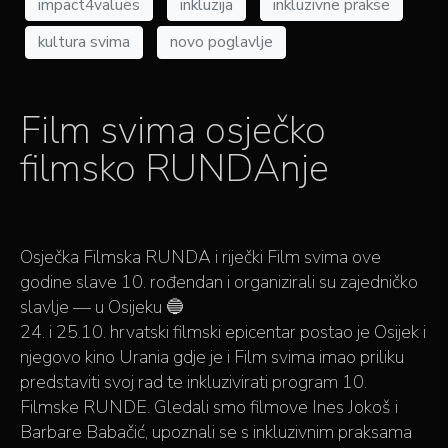
impact4values
inkluzija
inkluzivne prakse
kultura svima
novo poglavlje
Film svima osječko
filmsko RUNDAnje
Osječka Filmska RUNDA i riječki Film svima ove
godine slave 10. rođendan i organizirali su zajedničko
slavlje — u Osijeku 🔵
24. i 25.10. hrvatski filmski epicentar postao je Osijek i
njegovo kino Urania gdje je i Film svima imao priliku
predstaviti svoj rad te inkluzivirati program 10.
Filmske RUNDE. Gledali smo filmove Ines Jokoš i
Barbare Babačić, upoznali se s inkluzivnim praksama