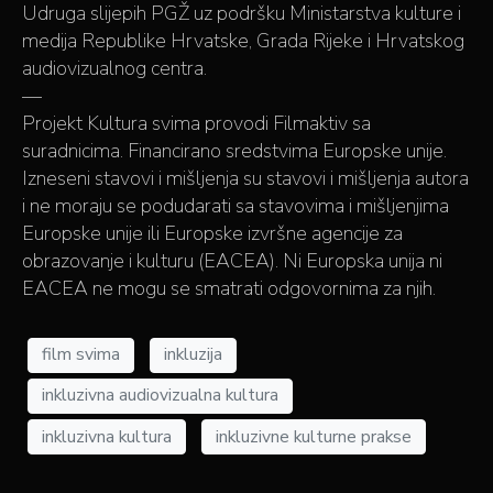
Udruga slijepih PGŽ uz podršku Ministarstva kulture i
medija Republike Hrvatske, Grada Rijeke i Hrvatskog
audiovizualnog centra.
—
Projekt Kultura svima provodi Filmaktiv sa
suradnicima. Financirano sredstvima Europske unije.
Izneseni stavovi i mišljenja su stavovi i mišljenja autora
i ne moraju se podudarati sa stavovima i mišljenjima
Europske unije ili Europske izvršne agencije za
obrazovanje i kulturu (EACEA). Ni Europska unija ni
EACEA ne mogu se smatrati odgovornima za njih.
film svima
inkluzija
inkluzivna audiovizualna kultura
inkluzivna kultura
inkluzivne kulturne prakse