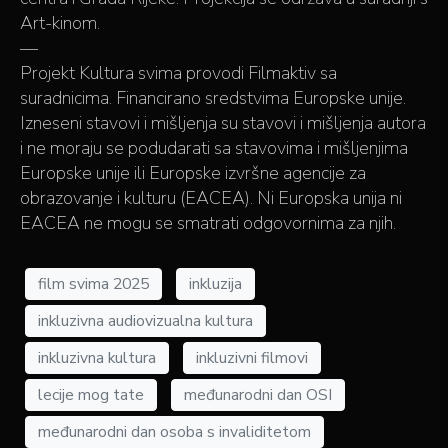
Art-kinom.
—
Projekt Kultura svima provodi Filmaktiv sa
suradnicima. Financirano sredstvima Europske unije.
Izneseni stavovi i mišljenja su stavovi i mišljenja autora
i ne moraju se podudarati sa stavovima i mišljenjima
Europske unije ili Europske izvršne agencije za
obrazovanje i kulturu (EACEA). Ni Europska unija ni
EACEA ne mogu se smatrati odgovornima za njih.
film svima 2025
inkluzija
inkluzivna audiovizualna kultura
inkluzivna kultura
inkluzivni filmovi
lecije mog tate
međunarodni dan OSI
međunarodni dan osoba s invaliditetom