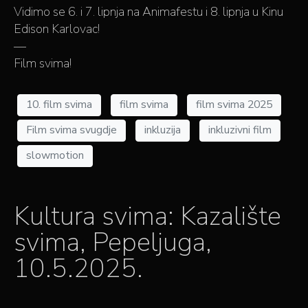
Vidimo se 6. i 7. lipnja na Animafestu i 8. lipnja u Kinu
Edison Karlovac!
—
Film svima!
10. film svima
film svima
film svima 2025
Film svima svugdje
inkluzija
inkluzivni film
slowmotion
Kultura svima: Kazalište
svima, Pepeljuga,
10.5.2025.