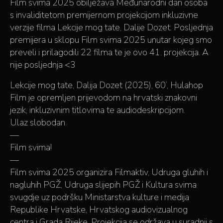
Film svima 2025 obilježava Međunarodni dan osoba
s invaliditetom premijernom projekcijom inkluzivne
verzije filma Lekcije mog tate, Dalije Dozet. Posljednja
premijera u sklopu Film svima 2025 unutar kojeg smo
preveli i prilagodili 22 filma te je ovo 41. projekcija. A
nije posljednja <3
Lekcije mog tate, Dalija Dozet (2025), 60’, Hulahop
Film je opremljen prijevodom na hrvatski znakovni
jezik, inkluzivnim titlovima te audiodeskripcijom.
Ulaz slobodan.
—
Film svima!
—
Film svima 2025 organizira Filmaktiv, Udruga gluhih i
nagluhih PGŽ, Udruga slijepih PGŽ i Kultura svima
svugdje uz podršku Ministarstva kulture i medija
Republike Hrvatske, Hrvatskog audiovizualnog
centra i Grada Rijeke. Projekcija se održava u suradnji s