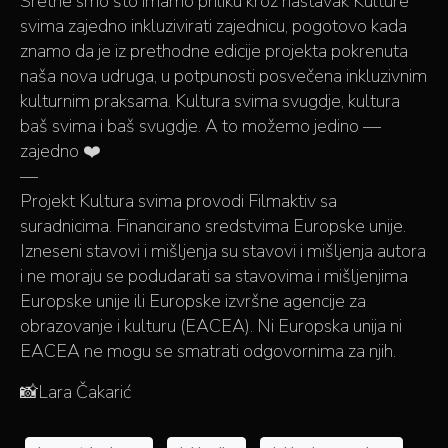
Sretne smo što imamo priliku kroz nastavak Kulture
svima zajedno inkluzivirati zajednicu, pogotovo kada
znamo da je iz prethodne edicije projekta pokrenuta
naša nova udruga, u potpunosti posvečena inkluzivnim
kulturnim praksama. Kultura svima svugdje, kultura
baš svima i baš svugdje. A to možemo jedino —
zajedno ❤️
—
Projekt Kultura svima provodi Filmaktiv sa
suradnicima. Financirano sredstvima Europske unije.
Izneseni stavovi i mišljenja su stavovi i mišljenja autora
i ne moraju se podudarati sa stavovima i mišljenjima
Europske unije ili Europske izvršne agencije za
obrazovanje i kulturu (EACEA). Ni Europska unija ni
EACEA ne mogu se smatrati odgovornima za njih.
📸Lara Čakarić