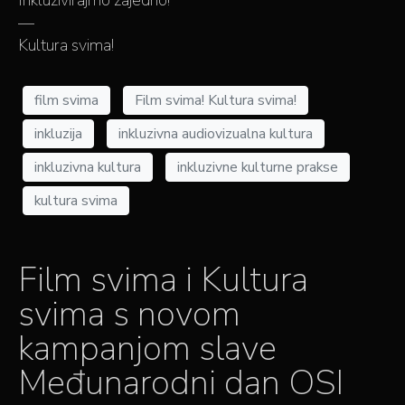
Inkluzivirajmo zajedno!
—
Kultura svima!
film svima
Film svima! Kultura svima!
inkluzija
inkluzivna audiovizualna kultura
inkluzivna kultura
inkluzivne kulturne prakse
kultura svima
Film svima i Kultura
svima s novom
kampanjom slave
Međunarodni dan OSI