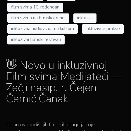
film svima 10. rođendan
film svima na filmskoj rundi
inkluzija
inkluzivna audiovizualna kultura
inkluzivne prakse
inkluzivni filmski festivali
👋 Novo u inkluzivnoj
Film svima Medijateci —
Zečji nasip, r. Čejen
Černić Čanak
Jedan ovogodišnjih filmskih dragulja koje