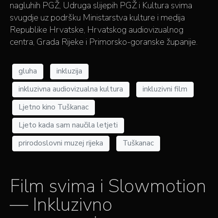
nagluhih PGŽ, Udruga slijepih PGŽ i Kultura svima
svugdje uz podršku Ministarstva kulture i medija
Republike Hrvatske, Hrvatskog audiovizualnog
centra, Grada Rijeke i Primorsko-goranske županije.
gluha
inkluzija
inkluzivna audiovizualna kultura
inkluzivni film
Ljetno kino Tuškanac
Ljeto kada sam naučila letjeti
prirodoslovni muzej rijeka
Tuškanac
Film svima i Slowmotion
— Inkluzivno