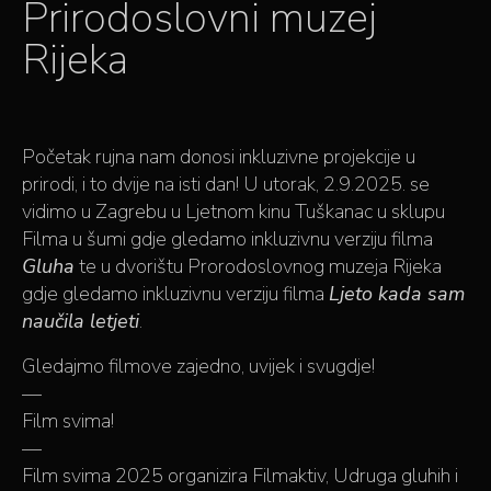
Prirodoslovni muzej
Rijeka
Početak rujna nam donosi inkluzivne projekcije u
prirodi, i to dvije na isti dan! U utorak, 2.9.2025. se
vidimo u Zagrebu u Ljetnom kinu Tuškanac u sklupu
Filma u šumi gdje gledamo inkluzivnu verziju filma
Gluha
te u dvorištu Prorodoslovnog muzeja Rijeka
gdje gledamo inkluzivnu verziju filma
Ljeto kada sam
naučila letjeti
.
Gledajmo filmove zajedno, uvijek i svugdje!
—
Film svima!
—
Film svima 2025 organizira Filmaktiv, Udruga gluhih i