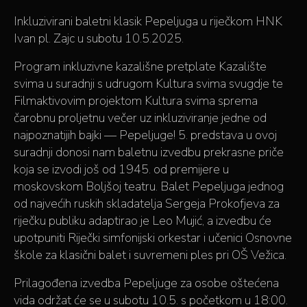
Inkluzivirani baletni klasik Pepeljuga u riječkom HNK
Ivan pl. Zajc u subotu 10.5.2025.
Program inkluzivne kazališne pretplate Kazalište
svima u suradnji s udrugom Kultura svima svugdje te
Filmaktivovim projektom Kultura svima sprema
čarobnu proljetnu večer uz inkluziviranje jedne od
najpoznatijih bajki — Pepeljuge! 5. predstava u ovoj
suradnji donosi nam baletnu izvedbu prekrasne priče
koja se izvodi još od 1945. od premijere u
moskovskom Boljšoj teatru. Balet Pepeljuga jednog
od najvećih ruskih skladatelja Sergeja Prokofjeva za
riječku publiku adaptirao je Leo Mujić, a izvedbu će
upotpuniti Riječki simfonijski orkestar i učenici Osnovne
škole za klasični balet i suvremeni ples pri OŠ Vežica.
Prilagođena izvedba Pepeljuge za osobe oštećena
vida održat će se u subotu 10.5. s početkom u 18:00.