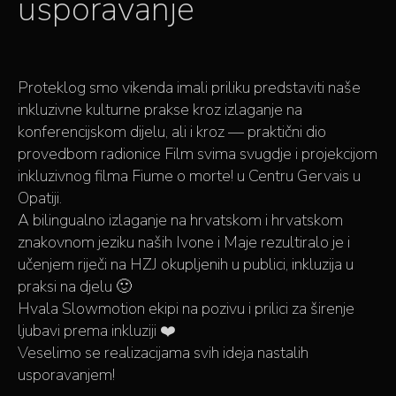
usporavanje
Proteklog smo vikenda imali priliku predstaviti naše
inkluzivne kulturne prakse kroz izlaganje na
konferencijskom dijelu, ali i kroz — praktični dio
provedbom radionice Film svima svugdje i projekcijom
inkluzivnog filma Fiume o morte! u Centru Gervais u
Opatiji.
A bilingualno izlaganje na hrvatskom i hrvatskom
znakovnom jeziku naših Ivone i Maje rezultiralo je i
učenjem riječi na HZJ okupljenih u publici, inkluzija u
praksi na djelu 🙂
Hvala Slowmotion ekipi na pozivu i prilici za širenje
ljubavi prema inkluziji ❤️
Veselimo se realizacijama svih ideja nastalih
usporavanjem!