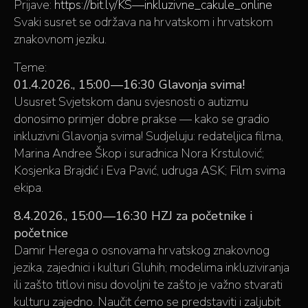
Prijave:
https://bit.ly/KS—inkluzivne_cakule_online
Svaki susret se održava na hrvatskom i hrvatskom
znakovnom jeziku.
Teme:
01.4.2026., 15:00—16:30 Glavonja svima!
Ususret Svjetskom danu svjesnosti o autizmu
donosimo primjer dobre prakse — kako se gradio
inkluzivni Glavonja svima! Sudjeluju: redateljica filma,
Marina Andree Škop i suradnica Nora Krstulović;
Kosjenka Brajdić i Eva Pavić, udruga ASK; Film svima
ekipa.
8.4.2026., 15:00—16:30 HZJ za početnike i
početnice
Damir Herega o osnovama hrvatskog znakovnog
jezika, zajednici i kulturi Gluhih; modelima inkluziviranja
ili zašto titlovi nisu dovoljni te zašto je važno stvarati
kulturu zajedno. Naučit ćemo se predstaviti i zaljubit