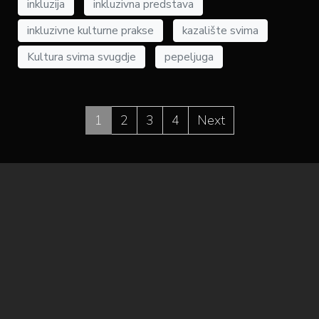
inkluzija
inkluzivna predstava
inkluzivne kulturne prakse
kazalište svima
Kultura svima svugdje
pepeljuga
1
2
3
4
Next